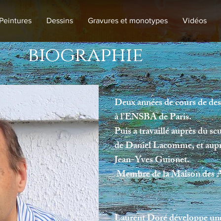
Peintures
Dessins
Gravures et monotypes
Vidéos
biographie
Deux années de cours de des
à l’ENSBA de Paris.
Puis a travaillé auprès du s
de Daniel Lacomme,
et aup
Jean-Yves Guionet.
Membre de la Maison des Ar
Laurent Doré développe une p