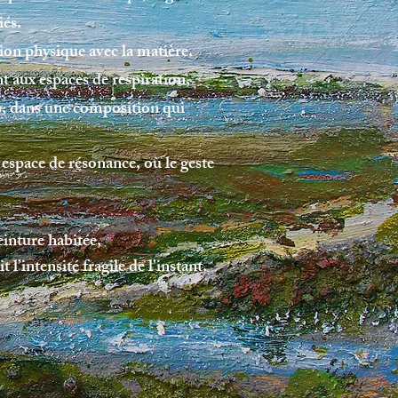
iés.
tion physique avec la matière.
 aux espaces de respiration,
s, dans une composition qui
n espace
de résonance, où le geste
einture habitée,
t l’intensité fragile de l'instant.