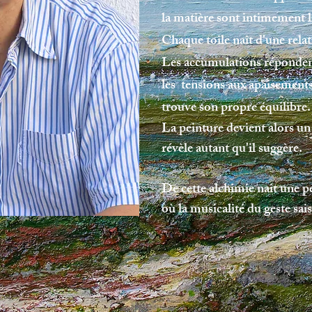
la matière sont intimement l
Chaque toile naît d'une rela
Les accumulations répondent
les tensions aux apaisement
trouve son propre équilibre.​
La peinture
devient alors u
révèle autant qu'il suggère.
De cette alchimie naît une p
où la musicalité du geste saisi