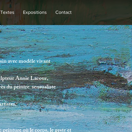
Textes
Expositions
Contact
sin avec modèle vivant
culpteur Annie Lacour,
rès du peintre sensualiste
tistes.
einture où le corps, le geste et